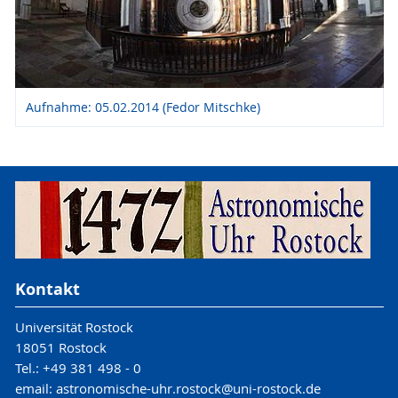
Aufnahme: 05.02.2014 (Fedor Mitschke)
Kontakt
Universität Rostock
18051 Rostock
Tel.: +49 381 498 - 0
email: astronomische-uhr.rostock@uni-rostock.de