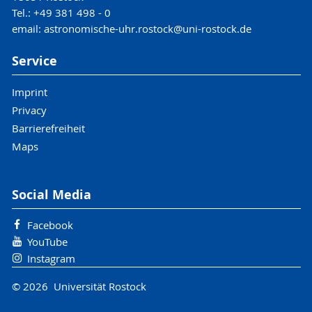
Tel.: +49 381 498 - 0
email: astronomische-uhr.rostock@uni-rostock.de
Service
Imprint
Privacy
Barrierefreiheit
Maps
Ekkehard Koch (Georgsmarienhütte), ein führender
Experte für Turm- und Großuhren, bei einer
Social Media
Begutachtung der Astronomischen Uhr Rostock im
März 2015. Das Bild zeigt ihn gemeinsam mit seiner
Facebook
Ehefrau Veronika.
YouTube
Instagram
© 2026 Universität Rostock
Gutachten Ekkehard Koch Teil I: